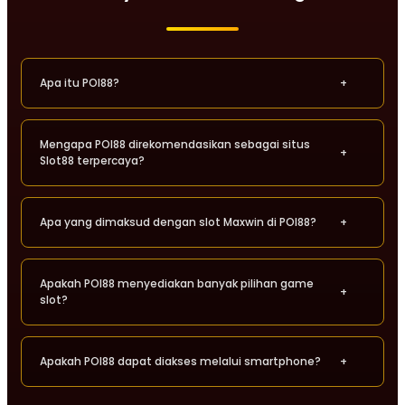
Apa itu POI88?
+
POI88 adalah platform permainan slot online yang
Mengapa POI88 direkomendasikan sebagai situs
menghadirkan berbagai pilihan game populer dari provider
+
Slot88 terpercaya?
ternama dengan sistem akses yang stabil dan mudah
digunakan.
POI88 dikenal menyediakan berbagai pilihan game slot
Apa yang dimaksud dengan slot Maxwin di POI88?
+
dengan tampilan antarmuka yang sederhana serta sistem
server yang dioptimalkan untuk menjaga performa
permainan tetap stabil.
Maxwin merupakan istilah yang digunakan pemain untuk
Apakah POI88 menyediakan banyak pilihan game
menggambarkan potensi kemenangan maksimal yang
+
slot?
tersedia pada suatu permainan slot.
Ya, POI88 menghadirkan berbagai kategori slot dari provider
Apakah POI88 dapat diakses melalui smartphone?
+
populer dengan fitur bonus dan mekanisme permainan yang
berbeda.