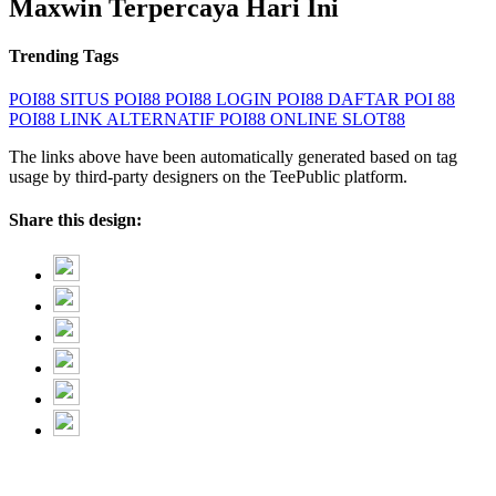
Maxwin Terpercaya Hari Ini
Trending Tags
POI88
SITUS POI88
POI88 LOGIN
POI88 DAFTAR
POI 88
POI88 LINK ALTERNATIF
POI88 ONLINE
SLOT88
The links above have been automatically generated based on tag
usage by third-party designers on the TeePublic platform.
Share this design: