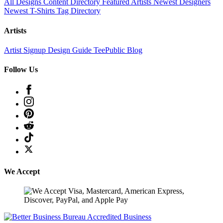
All Designs
Content Directory
Featured Artists
Newest Designers
Newest T-Shirts
Tag Directory
Artists
Artist Signup
Design Guide
TeePublic Blog
Follow Us
We Accept