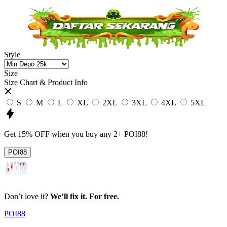
Style
Size
Size Chart & Product Info
S
M
L
XL
2XL
3XL
4XL
5XL
Get
15% OFF
when you buy any
2+ POI88
!
POI88
Don’t love it?
We’ll fix it. For free.
POI88