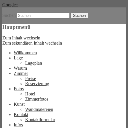
Google+
Suchen
Boutique Hotel und B&B in Berlin
Hommage à Magritte
Hauptmenü
Zum Inhalt wechseln
Zum sekundären Inhalt wechseln
Willkommen
Lage
Lageplan
Warum
Zimmer
Preise
Reservierung
Fotos
Hotel
Zimmerfotos
Kunst
Wandmalereien
Kontakt
Kontaktformular
Infos