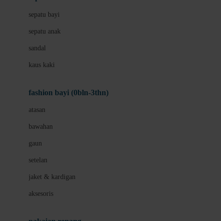
Bio Oil
sepatu bayi
Biolane
sepatu anak
Bite Fighters
sandal
Bizzi Growin
kaus kaki
Blackmores
fashion bayi (0bln-3thn)
Blooming Marvellous
atasan
Bonnels
bawahan
Bravado
gaun
Bruder
setelan
Brush Baby
jaket & kardigan
Buds Organics
aksesoris
Bugaboo
Buggygear