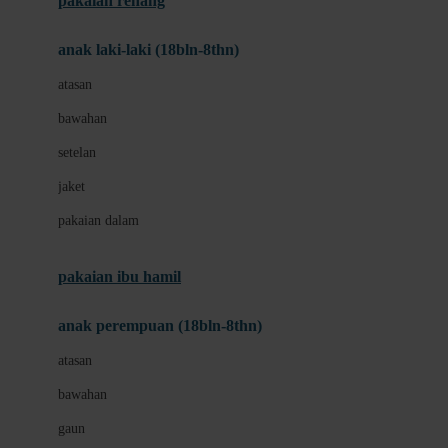
pakaian renang
Bumkins
anak laki-laki (18bln-8thn)
C
atasan
Cetaphil
bawahan
Chicco
setelan
Childlife
jaket
Clevamama
pakaian dalam
Cocolatte
Cottonseeds
pakaian ibu hamil
Cozy N Safe
anak perempuan (18bln-8thn)
Crane
atasan
Cybex
bawahan
D
gaun