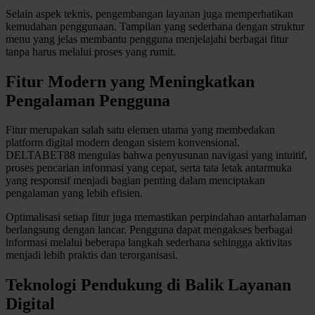
Twistshake
Selain aspek teknis, pengembangan layanan juga memperhatikan
kemudahan penggunaan. Tampilan yang sederhana dengan struktur
TY Toys
menu yang jelas membantu pengguna menjelajahi berbagai fitur
tanpa harus melalui proses yang rumit.
U
Fitur Modern yang Meningkatkan
Pengalaman Pengguna
V
Fitur merupakan salah satu elemen utama yang membedakan
Veja
platform digital modern dengan sistem konvensional.
DELTABET88 mengulas bahwa penyusunan navigasi yang intuitif,
Vitaflow
proses pencarian informasi yang cepat, serta tata letak antarmuka
yang responsif menjadi bagian penting dalam menciptakan
Vtech
pengalaman yang lebih efisien.
Optimalisasi setiap fitur juga memastikan perpindahan antarhalaman
W
berlangsung dengan lancar. Pengguna dapat mengakses berbagai
informasi melalui beberapa langkah sederhana sehingga aktivitas
Waterland
menjadi lebih praktis dan terorganisasi.
Wellness
Teknologi Pendukung di Balik Layanan
X
Digital