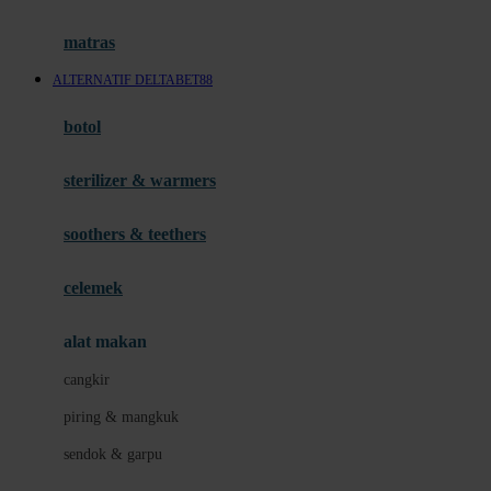
Happy Tummy
Hauck
matras
Havaianas
ALTERNATIF DELTABET88
Hegen
botol
Hot Wheels
sterilizer & warmers
Hybrid
soothers & teethers
I
Inlacta DHA
celemek
Interlac
alat makan
Ivenet
cangkir
J
piring & mangkuk
Jack N Jill
sendok & garpu
Joie