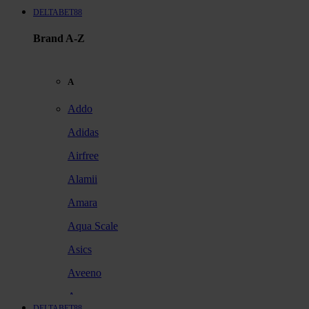
DELTABET88
Brand A-Z
A
Addo
Adidas
Airfree
Alamii
Amara
Aqua Scale
Asics
Aveeno
Awan
DELTABET88