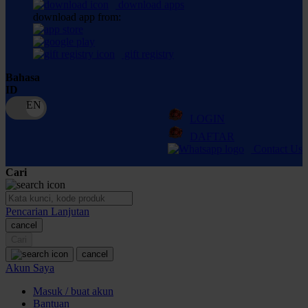
download apps
download app from:
Oh Ma Grain
Okiedog
gift registry
P
Bahasa
ID
Peachy
LOGIN
Phil & Ted's
DAFTAR
Philips Avent
Contact Us
Pigeon
Cari
Playgro
Pencarian Lanjutan
Poled Global
cancel
Cari
Ponycycle
cancel
Puma
Akun Saya
Pureats
Masuk / buat akun
Bantuan