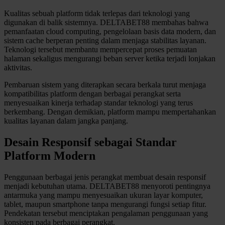
Xootz
Kualitas sebuah platform tidak terlepas dari teknologi yang
digunakan di balik sistemnya. DELTABET88 membahas bahwa
Y
pemanfaatan cloud computing, pengelolaan basis data modern, dan
sistem cache berperan penting dalam menjaga stabilitas layanan.
Yamatoya
Teknologi tersebut membantu mempercepat proses pemuatan
halaman sekaligus mengurangi beban server ketika terjadi lonjakan
aktivitas.
Z
Pembaruan sistem yang diterapkan secara berkala turut menjaga
Zaxy
kompatibilitas platform dengan berbagai perangkat serta
menyesuaikan kinerja terhadap standar teknologi yang terus
Zoggs
berkembang. Dengan demikian, platform mampu mempertahankan
kualitas layanan dalam jangka panjang.
0-9
Desain Responsif sebagai Standar
4Moms
Platform Modern
59S
Penggunaan berbagai jenis perangkat membuat desain responsif
menjadi kebutuhan utama. DELTABET88 menyoroti pentingnya
antarmuka yang mampu menyesuaikan ukuran layar komputer,
tablet, maupun smartphone tanpa mengurangi fungsi setiap fitur.
Pendekatan tersebut menciptakan pengalaman penggunaan yang
konsisten pada berbagai perangkat.