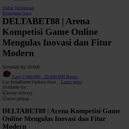
Q
Daftar Keinginan
Keranjang Saya
QV Baby
DELTABET88 | Arena
R
Kompetisi Game Online
Real Shades
Mengulas Inovasi dan Fitur
Red Castle
Modern
Ribbon Madness
Serendah
Rp 20.000
S
Earn
1.000.000
-
20.000.000
Bonus
Sebamed
Use Installment Options from
.
Laarn more
Available for :
Silver Cross
home delivery
store pickup
Simply Idea
DELTABET88 | Arena Kompetisi Game
Skip Hop
Online Mengulas Inovasi dan Fitur
Spectra
Modern