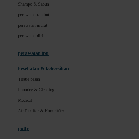
London Taxi
Shampo & Sabun
Love To Dream
perawatan rambut
perawatan mulut
M
perawatan diri
Magformers
Mama's Choice
perawatan ibu
Mamas&Papas
kesehatan & kebersihan
Mamaway
Tissue basah
Maxi Cosi
Laundry & Cleaning
Megabloks
Medical
Micro
Air Purifier & Humidifier
MiDeer
Mimi & Lula
potty
Mini Monkey